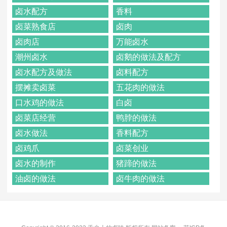
卤水配方
香料
卤菜熟食店
卤肉
卤肉店
万能卤水
潮州卤水
卤鹅的做法及配方
卤水配方及做法
卤料配方
摆摊卖卤菜
五花肉的做法
口水鸡的做法
白卤
卤菜店经营
鸭脖的做法
卤水做法
香料配方
卤鸡爪
卤菜创业
卤水的制作
猪蹄的做法
油卤的做法
卤牛肉的做法