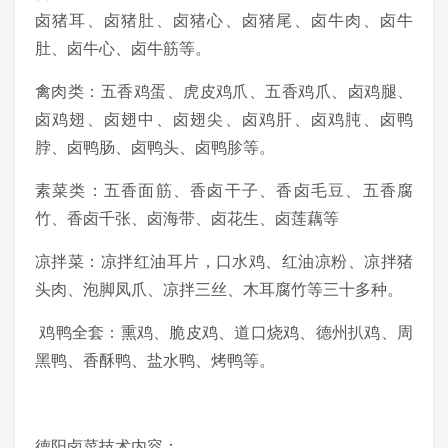
卤猪耳、卤猪肚、卤猪心、卤猪尾、卤牛肉、卤牛
肚、卤牛心、卤牛筋等。
禽肉类：五香鸡蛋、虎皮鸡爪、五香鸡爪、卤鸡腿、
卤鸡翅、卤翅中、卤翅尖、卤鸡肝、卤鸡肫、卤鸭
脖、卤鸭肠、卤鸭头、卤鸭胗等。
素菜类：五香面筋、香卤干子、香卤毛豆、五香腐
竹、香卤千张、卤海带、卤花生、卤莲藕等
凉拌菜：凉拌红油耳片，口水鸡、红油凉粉、凉拌猪
头肉、泡脚凤爪、凉拌三丝、木耳腐竹等三十多种。
鸡鸭全套：熏鸡、脆皮鸡、道口烧鸡、德州扒鸡、周
黑鸭、香酥鸭、盐水鸭、烤鸭等。
德阳卤菜技术内容：