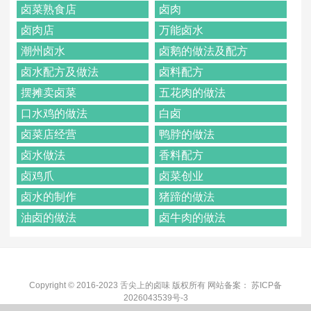
卤菜熟食店
卤肉
卤肉店
万能卤水
潮州卤水
卤鹅的做法及配方
卤水配方及做法
卤料配方
摆摊卖卤菜
五花肉的做法
口水鸡的做法
白卤
卤菜店经营
鸭脖的做法
卤水做法
香料配方
卤鸡爪
卤菜创业
卤水的制作
猪蹄的做法
油卤的做法
卤牛肉的做法
Copyright © 2016-2023 舌尖上的卤味 版权所有 网站备案：
苏ICP备
2026043539号-3