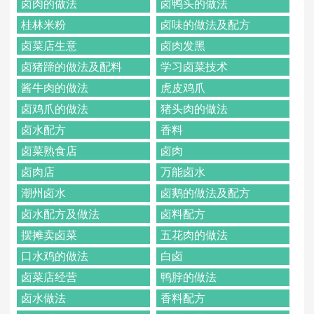
卤肉的做法
卤鸭头的做法
桂林米粉
卤味的做法及配方
卤菜店生意
卤肉发黑
卤猪蹄的做法及配料
学习卤菜技术
酱牛肉的做法
虎皮鸡爪
卤鸡爪的做法
猪头肉的做法
卤水配方
香料
卤菜熟食店
卤肉
卤肉店
万能卤水
潮州卤水
卤鹅的做法及配方
卤水配方及做法
卤料配方
摆摊卖卤菜
五花肉的做法
口水鸡的做法
白卤
卤菜店经营
鸭脖的做法
卤水做法
香料配方