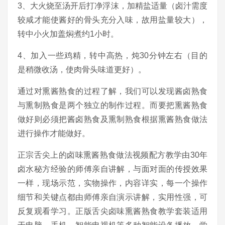
3、大火烧至汤开后打净浮沫，加精盐适量（卤汁需度
较咸才能使酱好的骨头充分入味，故用盐量较大），
转中小火加盖焖煮约1小时。
4、加入一些鸡精，转中高热，炖30分钟左右（目的
是稍微收汤，使肉骨头味道更好）。
通过对熏酱熟食的过程了解，我们可以发现酱卤熟食
与熏制熟食是两个独立的制作过程。而要把熏酱熟食
做好则必须把酱卤熟食及熏制熟食根据熏酱熟食做法
进行操作才能做好。
正宗舌尖上的卤味熏酱熟食做法视频配方教学由30年
卤水秘方经验的师傅亲自讲解，与面对面的传授效果
一样，现场示范，实物操作，内容详实，每一个操作
细节和关键点都由师傅亲自演示讲解，实用性强，可
反复观看学习。正版舌尖卤味熏酱熟食教学套装适用