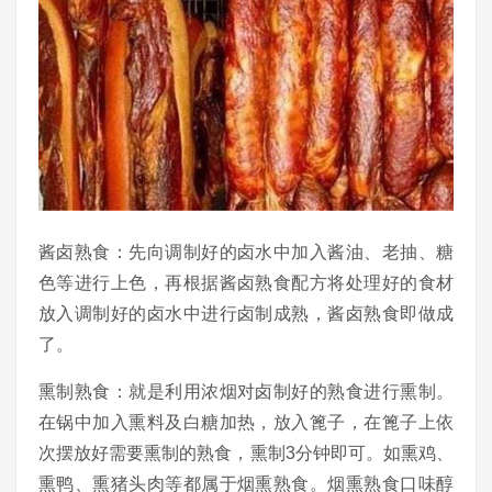
酱卤熟食：先向调制好的卤水中加入酱油、老抽、糖
色等进行上色，再根据酱卤熟食配方将处理好的食材
放入调制好的卤水中进行卤制成熟，酱卤熟食即做成
了。
熏制熟食：就是利用浓烟对卤制好的熟食进行熏制。
在锅中加入熏料及白糖加热，放入篦子，在篦子上依
次摆放好需要熏制的熟食，熏制3分钟即可。如熏鸡、
熏鸭、熏猪头肉等都属于烟熏熟食。烟熏熟食口味醇