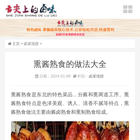
主页
>
卤菜现捞
>
熏酱熟食的做法大全
日期：2024-01-09
栏目：
卤菜现捞
熏酱熟食是东北的特色菜品，分酱和熏两道工序。熏
酱熟食特点是色泽美观、诱人、清香不腻等特点，熏
酱熟食做法主要由酱卤熟食和熏制熟食组成。