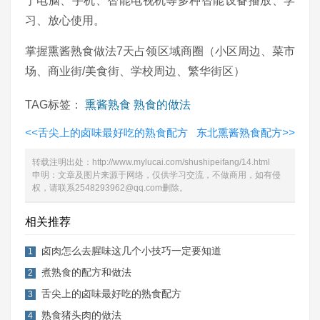
于电脑、手机、智能电视机等多种智能设备播放、学
习、放心使用。
掌握熏酱熟食做法7天占领区域商圈（小区周边、菜市
场、商业街/美食街、学校周边、繁华街区）
TAG标签：
熏酱熟食
熟食的做法
<<
舌尖上的卤味最好吃的熟食配方
东北熏酱熟食配方
>>
转载注明出处：
http://www.mylucai.com/shushipeifang/14.html
申明：文章及图片来源于网络，仅供学习交流，不做商用，如有侵
权，请联系2548293962@qq.com删除。
相关推荐
卤肉怎么去腥味这几个小技巧一定要知道
1
煮熟食的配方和做法
2
舌尖上的卤味最好吃的熟食配方
3
熟食猪头肉的做法
4