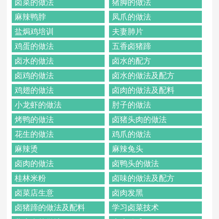
卤菜的做法
猪脚的做法
麻辣鸭脖
凤爪的做法
盐焗鸡培训
夫妻肺片
鸡蛋的做法
五香卤猪蹄
卤水的做法
卤水的配方
卤鸡的做法
卤水的做法及配方
鸡翅的做法
卤肉的做法及配料
小龙虾的做法
肘子的做法
烤鸭的做法
卤猪头肉的做法
花生的做法
鸡爪的做法
麻辣烫
麻辣兔头
卤肉的做法
卤鸭头的做法
桂林米粉
卤味的做法及配方
卤菜店生意
卤肉发黑
卤猪蹄的做法及配料
学习卤菜技术