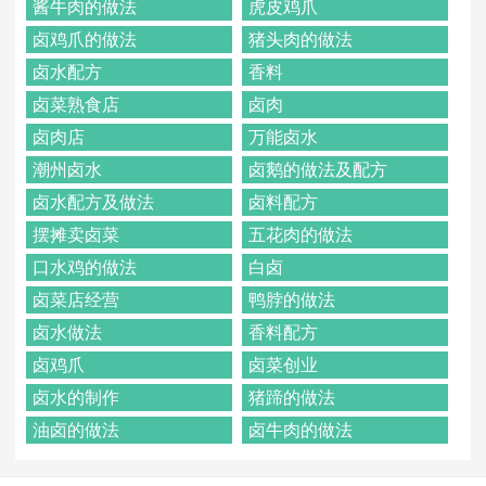
酱牛肉的做法
虎皮鸡爪
卤鸡爪的做法
猪头肉的做法
卤水配方
香料
卤菜熟食店
卤肉
卤肉店
万能卤水
潮州卤水
卤鹅的做法及配方
卤水配方及做法
卤料配方
摆摊卖卤菜
五花肉的做法
口水鸡的做法
白卤
卤菜店经营
鸭脖的做法
卤水做法
香料配方
卤鸡爪
卤菜创业
卤水的制作
猪蹄的做法
油卤的做法
卤牛肉的做法