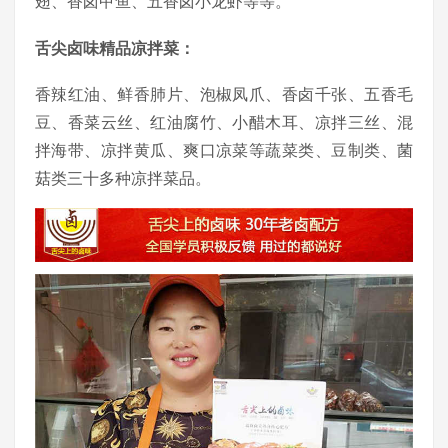
翅、香卤甲鱼、五香卤小龙虾等等。
舌尖卤味精品凉拌菜：
香辣红油、鲜香肺片、泡椒凤爪、香卤千张、五香毛
豆、香菜云丝、红油腐竹、小醋木耳、凉拌三丝、混
拌海带、凉拌黄瓜、爽口凉菜等蔬菜类、豆制类、菌
菇类三十多种凉拌菜品。