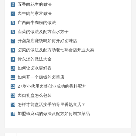
五香卤花生的做法
3
卤牛肉的家常做法
4
广西卤牛肉粉的做法
5
卤菜的做法及配方卤水方子
6
开卤菜店赚钱吗如何开好卤味店
7
卤菜的做法及配方助老七熟食店开业大卖
8
骨头汤的做法大全
9
如何让卤水更鲜香
10
如何开一个赚钱的卤菜店
11
27岁小伙用卤菜创业成功的香料配方
12
卤肉礼盒怎么包装
13
怎样才能盘活接手的骨里香熟食店？
14
加盟椒麻鸡的做法及配方如何增加菜品
15