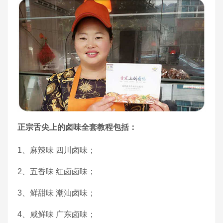
正宗舌尖上的卤味全套教程包括：
1、麻辣味 四川卤味；
2、五香味 红卤卤味；
3、鲜甜味 潮汕卤味；
4、咸鲜味 广东卤味；