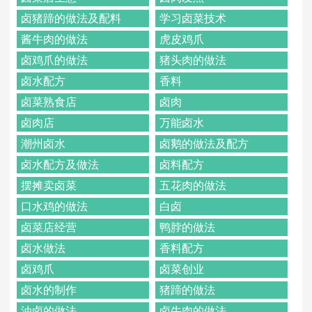
卤猪蹄的做法及配料
学习卤菜技术
酱牛肉的做法
虎皮鸡爪
卤鸡爪的做法
猪头肉的做法
卤水配方
香料
卤菜熟食店
卤肉
卤肉店
万能卤水
潮州卤水
卤鹅的做法及配方
卤水配方及做法
卤料配方
摆摊卖卤菜
五花肉的做法
口水鸡的做法
白卤
卤菜店经营
鸭脖的做法
卤水做法
香料配方
卤鸡爪
卤菜创业
卤水的制作
猪蹄的做法
油卤的做法
卤牛肉的做法