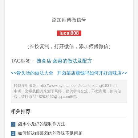
添加师傅微信号
lucai808
（长按复制，打开微信，添加师傅微信）
TAG标签：
熟食店
卤菜的做法及配方
<<
骨头汤的做法大全
开卤菜店赚钱吗如何开好卤味店
>>
转载注明出处：
http://www.mylucai.com/lucaifenxiang/183.html
申明：文章及图片来源于网络，仅供学习交流，不做商用，如有侵
权，请联系2548293962@qq.com删除。
相关推荐
卤水小龙虾的秘制作方法
1
如何解决卤菜卤肉的香味不足问题
2