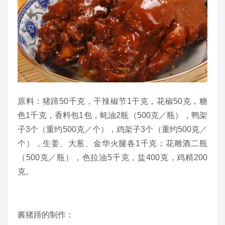
原料：猪蹄50千克，干辣椒节1干克，花椒50克，糖
色1千克，香料包1包，蚝油2瓶（500克／瓶），鸭架
子3个（重约500克／个），鸡架子3个（重约500克／
个），生姜、大葱、金华火腿各1千克；花雕酒二瓶
（500克／瓶），色拉油5千克，盐400克，鸡精200
克。
酱猪蹄的制作：