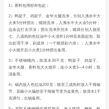
1）香料包用纱布包起；
2）鸭架子、鸡架子、金华火腿洗净，分别入沸水中大
火来5分钟捞出；猪蹄洗净，入沸水中大火汆5分钟；
边汆边打去浮沫；捞出洗净并控水；猪蹄分别入烧至
七、八成热的色拉油中小火浸炸1分钟至表面起泡，取
出处理干净，剁成块（一个猪蹄剁六块），入沸水中
小火烧开后小火煮1分钟捞出备用。
3）不锈钢桶内，加清水30千克、鸭架子、鸡架子、
金华火腿、香料包大火烧开，改小火煮3—4小时；取
汤备用。
4）锅内放入色拉油200克；烧至三成热时放入干辣椒
节、花椒小火煸炒至干辣椒节变为金黄色；放清水1千
克调匀，出锅备用。
5）另取不锈钢桶内用竹垫子，放入猪蹄、糖色、蚝