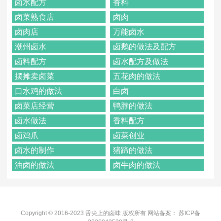
卤水配方
香料
卤菜熟食店
卤肉
卤肉店
万能卤水
潮州卤水
卤鹅的做法及配方
卤料配方
卤水配方及做法
摆摊卖卤菜
五花肉的做法
口水鸡的做法
白卤
卤菜店经营
鸭脖的做法
卤水做法
香料配方
卤鸡爪
卤菜创业
卤水的制作
猪蹄的做法
油卤的做法
卤牛肉的做法
Copyright © 2016-2023 舌尖上的卤味 版权所有 网站备案：
苏ICP备