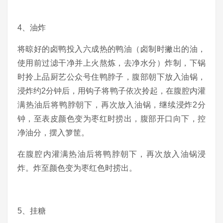
4、油炸
将晾好的卤鸭投入六成热的鸭油（卤制时撇出的油，
使用前过滤干净并上火熬炼，去净水分）炸制，下锅
时拎上品厨艺公众号住鸭脖子，腹部朝下放入油锅，
浸炸约2分钟后，用钩子将鸭子依次拎起，在腹腔内灌
满热油后将鸭脖朝下，再次放入油锅，继续浸炸2分
钟，至表皮颜色变为枣红时捞出，腹部开口向下，控
净油分，摆入箩筐。
在腹腔内灌满热油后将鸭脖朝下，再次放入油锅浸
炸。炸至颜色变为枣红色时捞出。
5、挂糖