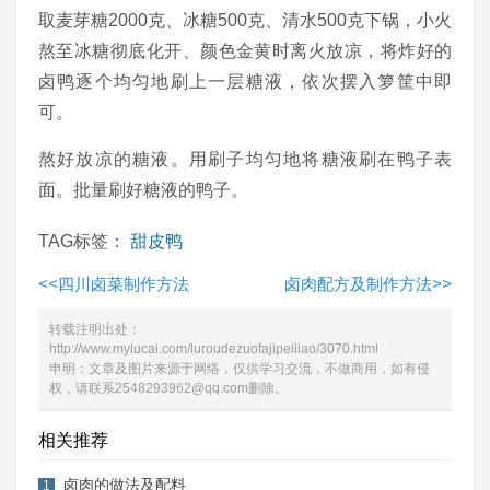
取麦芽糖2000克、冰糖500克、清水500克下锅，小火
熬至冰糖彻底化开、颜色金黄时离火放凉，将炸好的
卤鸭逐个均匀地刷上一层糖液，依次摆入箩筐中即
可。
熬好放凉的糖液。用刷子均匀地将糖液刷在鸭子表
面。批量刷好糖液的鸭子。
TAG标签：
甜皮鸭
<<
四川卤菜制作方法
卤肉配方及制作方法
>>
转载注明出处：
http://www.mylucai.com/luroudezuofajipeiliao/3070.html
申明：文章及图片来源于网络，仅供学习交流，不做商用，如有侵
权，请联系2548293962@qq.com删除。
相关推荐
卤肉的做法及配料
1