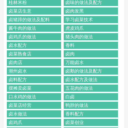
桂林米粉
卤味的做法及配方
卤菜店生意
卤肉发黑
卤猪蹄的做法及配料
学习卤菜技术
酱牛肉的做法
虎皮鸡爪
卤鸡爪的做法
猪头肉的做法
卤水配方
香料
卤菜熟食店
卤肉
卤肉店
万能卤水
潮州卤水
卤鹅的做法及配方
卤料配方
卤水配方及做法
摆摊卖卤菜
五花肉的做法
口水鸡的做法
白卤
卤菜店经营
鸭脖的做法
卤水做法
香料配方
卤鸡爪
卤菜创业