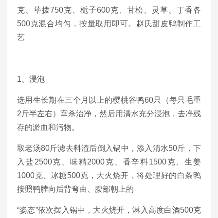
克、荜拨750克、栀子600克、甘松、灵草、丁香各
500克混合均匀，按量取用即可。赵氏甜皮鸭制作工
艺
1、浸泡
选用生长期在三个月以上的樱桃谷鸭60只（每只毛重
2斤半左右）宰杀治净，然后用清水充分浸泡，去净残
存的淤血和污物。
取老汤80斤滤去料渣后倒入锅中，添入清水50斤，下
入盐2500克、味精2000克、香辛料1500克、生姜
1000克、冰糖500克，大火烧开，将处理好的白条鸭
按照鸭脖向后背弯曲、腹部朝上的
“姿态”依次摆入锅中，大火烧开，淋入高度白酒500克