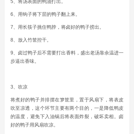
5、将汤表面的鸭油打出。
6、用钩子将下层的鸭子翻上来。
7、用长筷子挑住鸭脖，将卤好的鸭子捞出。
8、放入竹筐控干。
9、卤过鸭子后不需要打出香料，盛出老汤靠余温进一
步逼出香味。
3、吹凉
将煮好的鸭子并排摆在箩筐里，置于风扇下，将表皮
吹至凉透，这个环节主要有两个目的，一是降低鸭皮
的温度，避免下入油锅后将表面炸裂，破坏卖相。卤
好的鸭子用风扇吹凉。