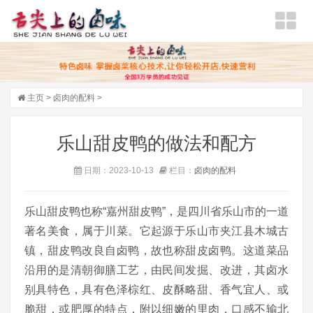
主页
>
卤肉的配料
>
乐山甜皮鸭的做法和配方
日期：2023-10-13
栏目：
卤肉的配料
乐山甜皮鸭也称“嘉州甜皮鸭”，是四川省乐山市的一道
著名美食，属于川菜。它起源于乐山市夹江县木城古
镇，甜皮鸭改良自卤鸭，故也称甜皮卤鸭。这道菜品
沿用的是清朝御膳工艺，由民间发掘、改进，其卤水
别具特色，具有色泽棕红、皮酥略甜、香气宜人、或
脆甜，或肥厚的特点，附以细嫩的里肉，口感不输北