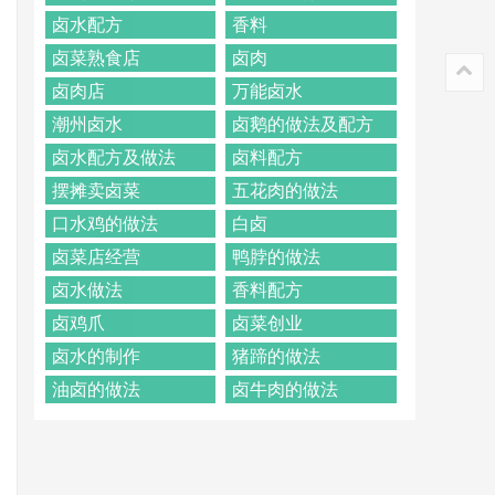
卤水配方
香料
卤菜熟食店
卤肉
卤肉店
万能卤水
潮州卤水
卤鹅的做法及配方
卤水配方及做法
卤料配方
摆摊卖卤菜
五花肉的做法
口水鸡的做法
白卤
卤菜店经营
鸭脖的做法
卤水做法
香料配方
卤鸡爪
卤菜创业
卤水的制作
猪蹄的做法
油卤的做法
卤牛肉的做法