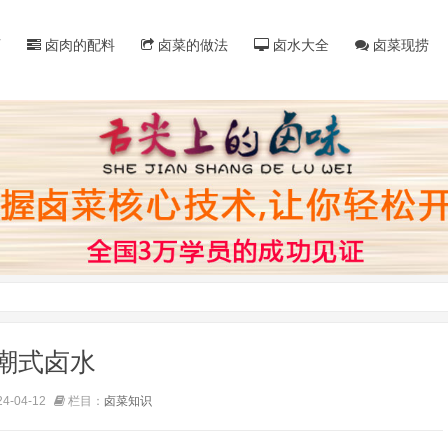
页
卤肉的配料
卤菜的做法
卤水大全
卤菜现捞
潮式卤水
-04-12
栏目：
卤菜知识