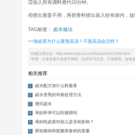
③加入所有调料煮约10分钟。
④捞出葱姜不用，再把香料捞出装入纱布袋内，放
TAG标签：
卤水做法
<<
做卤菜为什么要熬高汤？不熬高汤会怎样？
转载注明出处：
http://www.mylucai.com/lucaizhishi/1088.html
申明：文章及图片来源于网络，仅供学习交流，不做商用，如有侵权，请
相关推荐
卤水配方加什么料最香
1
卤水变黑的补救处理方法
2
潮式卤水
3
孕妇怀孕可以吃猪蹄吗
4
孕妇吃卤菜对胎儿是否有影响？
5
辨别猪肉和脏腑类食材的质量
6