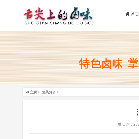
首
主页
>
卤菜知识
>
日期：2024