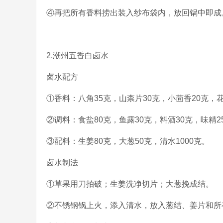
④再把所有香料捞出装入纱布袋内，放回锅中即成
2.潮州五香白卤水
卤水配方
①香料：八角35克，山柰片30克，小茴香20克，花
②调料：食盐80克，鱼露30克，料酒30克，味精2
③配料：生姜80克，大葱50克，清水1000克。
卤水制法
①草果用刀拍破；生姜洗净切片；大葱挽成结。
②不锈钢锅上火，添入清水，放入葱结、姜片和所