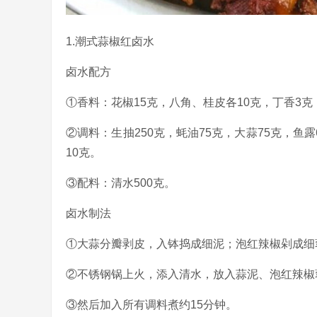
1.潮式蒜椒红卤水
卤水配方
①香料：花椒15克，八角、桂皮各10克，丁香3克
②调料：生抽250克，蚝油75克，大蒜75克，鱼露
10克。
③配料：清水500克。
卤水制法
①大蒜分瓣剥皮，入钵捣成细泥；泡红辣椒剁成细
②不锈钢锅上火，添入清水，放入蒜泥、泡红辣椒蓉
③然后加入所有调料煮约15分钟。