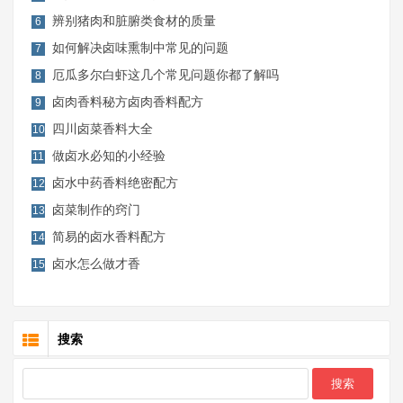
辨别猪肉和脏腑类食材的质量
6
如何解决卤味熏制中常见的问题
7
厄瓜多尔白虾这几个常见问题你都了解吗
8
卤肉香料秘方卤肉香料配方
9
四川卤菜香料大全
10
做卤水必知的小经验
11
卤水中药香料绝密配方
12
卤菜制作的窍门
13
简易的卤水香料配方
14
卤水怎么做才香
15
搜索