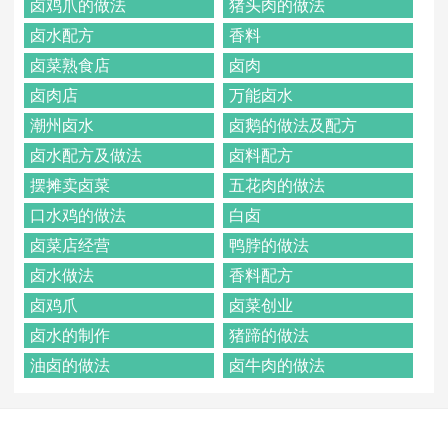
卤鸡爪的做法
猪头肉的做法
卤水配方
香料
卤菜熟食店
卤肉
卤肉店
万能卤水
潮州卤水
卤鹅的做法及配方
卤水配方及做法
卤料配方
摆摊卖卤菜
五花肉的做法
口水鸡的做法
白卤
卤菜店经营
鸭脖的做法
卤水做法
香料配方
卤鸡爪
卤菜创业
卤水的制作
猪蹄的做法
油卤的做法
卤牛肉的做法