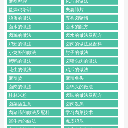
麻辣鸭脖
凤爪的做法
盐焗鸡培训
夫妻肺片
鸡蛋的做法
五香卤猪蹄
卤水的做法
卤水的配方
卤鸡的做法
卤水的做法及配方
鸡翅的做法
卤肉的做法及配料
小龙虾的做法
肘子的做法
烤鸭的做法
卤猪头肉的做法
花生的做法
鸡爪的做法
麻辣烫
麻辣兔头
卤肉的做法
卤鸭头的做法
桂林米粉
卤味的做法及配方
卤菜店生意
卤肉发黑
卤猪蹄的做法及配料
学习卤菜技术
酱牛肉的做法
虎皮鸡爪