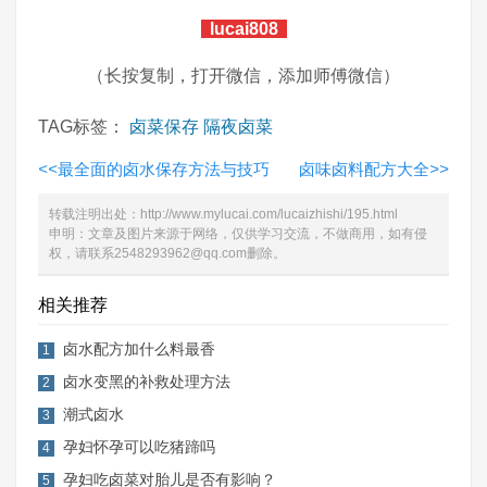
lucai808
（长按复制，打开微信，添加师傅微信）
TAG标签：
卤菜保存
隔夜卤菜
<<
最全面的卤水保存方法与技巧
卤味卤料配方大全
>>
转载注明出处：
http://www.mylucai.com/lucaizhishi/195.html
申明：文章及图片来源于网络，仅供学习交流，不做商用，如有侵
权，请联系2548293962@qq.com删除。
相关推荐
卤水配方加什么料最香
1
卤水变黑的补救处理方法
2
潮式卤水
3
孕妇怀孕可以吃猪蹄吗
4
孕妇吃卤菜对胎儿是否有影响？
5