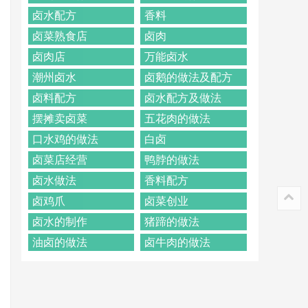
卤水配方
香料
卤菜熟食店
卤肉
卤肉店
万能卤水
潮州卤水
卤鹅的做法及配方
卤料配方
卤水配方及做法
摆摊卖卤菜
五花肉的做法
口水鸡的做法
白卤
卤菜店经营
鸭脖的做法
卤水做法
香料配方
卤鸡爪
卤菜创业
卤水的制作
猪蹄的做法
油卤的做法
卤牛肉的做法