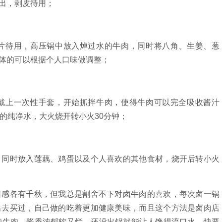
出，剥皮待用；
片待用，高压锅中放入焯过水的牛肉，同时将八角、生姜、葱
体的可以根据个人口味做调整；
戴上一次性手套，开始抓拌牛肉，使得牛肉可以完全吸收酱汁
的纯净水，大火烧开转小火30分钟；
，同时放入莲藕、鸡蛋以及个人喜欢的其他食材，烧开后转小火
口感各有千秋，但我总是割舍不下对卤牛肉的喜欢，每次卤一锅
出去买过，自己做的吃着更加健康美味，而且这个方法是卤肉店
的牛肉，酱香浓郁软又烂，还没出锅就能让人馋得流口水，快要