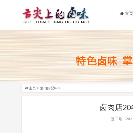
首
主页
>
卤肉的配料
>
卤肉店2
日期：2023