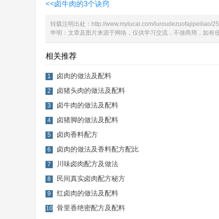
<<
卤牛肉的3个诀窍
转载注明出处：
http://www.mylucai.com/luroudezuofajipeiliao/2
申明：文章及图片来源于网络，仅供学习交流，不做商用，如有侵权，请
相关推荐
卤肉的做法及配料
1
卤猪头肉的做法及配料
2
卤牛肉的做法及配料
3
卤猪脚的做法及配料
4
卤肉香料配方
5
卤肉的做法及香料配方配比
6
川味卤肉配方及做法
7
民间真实卤肉配方秘方
8
红卤肉的做法及配料
9
骨里香绝密配方及配料
10