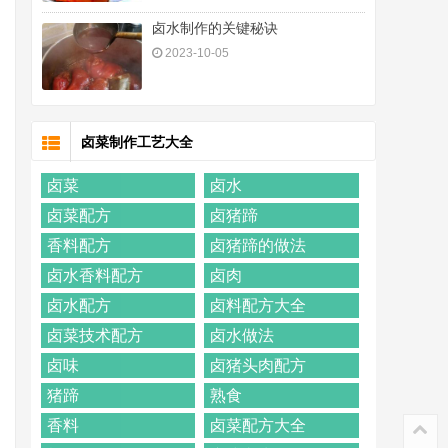
卤水制作的关键秘诀
2023-10-05
卤菜制作工艺大全
卤菜
卤水
卤菜配方
卤猪蹄
香料配方
卤猪蹄的做法
卤水香料配方
卤肉
卤水配方
卤料配方大全
卤菜技术配方
卤水做法
卤味
卤猪头肉配方
猪蹄
熟食
香料
卤菜配方大全