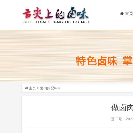
首
主页
>
卤肉的配料
>
做卤
日期：2023