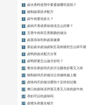
卤水香料使用中要遵循哪些原则？
1
秘制卤菜技术配方
2
卤牛肉要泡多久？
3
卤肉不香或香味很淡怎么回事？
4
五香牛肉和五香鹅肠的做法
5
卤菜添加剂和卤菜健康
6
新起卤水卤油卤制五花肉猪肘怎么样不腥
7
卤鸭脖卤水配方分享
8
卤鸭脖要怎么做才好吃？
9
教你在家卤鸡爪的方法颜色好看又入味
10
秘制卤鸡爪的做法让你越啃越上瘾
11
卤味鸡爪的做法嚼劲十足特别过瘾
12
爽口的卤味凉拌菜又香又入味的卤牛肉
13
孕妇可以吃卤味吗
14
卤猪头肉最全秘方
15