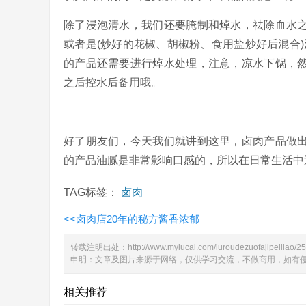
除了浸泡清水，我们还要腌制和焯水，祛除血水
或者是(炒好的花椒、胡椒粉、食用盐炒好后混合)
的产品还需要进行焯水处理，注意，凉水下锅，
之后控水后备用哦。
好了朋友们，今天我们就讲到这里，卤肉产品做
的产品油腻是非常影响口感的，所以在日常生活中
TAG标签：
卤肉
<<
卤肉店20年的秘方酱香浓郁
转载注明出处：
http://www.mylucai.com/luroudezuofajipeiliao/2
申明：文章及图片来源于网络，仅供学习交流，不做商用，如有侵权，请
相关推荐