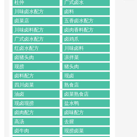
杜仲
广式卤水
川味卤水配方
卤料
卤菜店
五香卤水配方
川味卤料配方
卤肉香料配方
广式卤水配方
卤鸡爪
红卤水配方
川味卤料
卤猪头肉
凉拌菜
现捞
猪头肉
卤料配方
现卤
四川卤菜
熟食店
油卤
卤菜熟食店
现卤现捞
盐水鸭
卤肉配方
卤味配方
高汤
去腥
卤牛肉
现捞卤菜