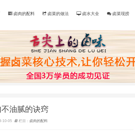
页
卤肉的配料
卤菜的做法
卤水大全
卤菜现捞
肉不油腻的诀窍
-10-05
栏目：
卤肉的配料