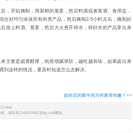
之后，开始腌制，用新鲜的葱姜，然后料酒或者黄酒、食用盐，
混合好均匀涂抹所有肉类产品，然后腌制2-5小时左右，腌制好
然后放上料酒、葱姜，然后大火煮开焯水，焯好水的产品拿出来
出来主要是卤香醇厚，肉质细腻弹软，越吃越有味，如果卤出来
遇到这样的情况，要及时知道怎么去解决。
卤肉店的酱牛肉为何酱香肉嫩？
>>
572.html
联系2548293962@qq.com删除。