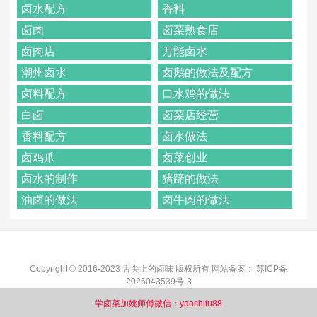
卤水配方
香料
卤肉
卤菜熟食店
卤肉店
万能卤水
潮州卤水
卤鹅的做法及配方
卤料配方
口水鸡的做法
白卤
卤菜店经营
香料配方
卤水做法
卤鸡爪
卤菜创业
卤水的制作
猪蹄的做法
油卤的做法
卤牛肉的做法
Copyright © 2016-2023 舌尖上的卤味 版权所有 网站备案：
苏ICP备
2026043539号-3
学卤菜加姚师傅微信：yaoshifu88