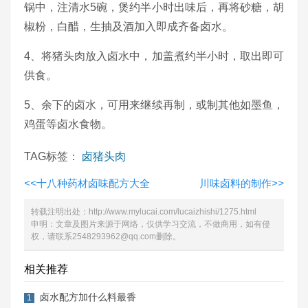
锅中，注清水5碗，煲约半小时出味后，再将砂糖，胡
椒粉，白醋，生抽及酒加入即成齐备卤水。
4、将猪头肉放入卤水中，加盖煮约半小时，取出即可
供食。
5、余下的卤水，可用来继续再制，或制其他如墨鱼，
鸡蛋等卤水食物。
TAG标签：
卤猪头肉
<<
十八种药材卤味配方大全
川味卤料的制作
>>
转载注明出处：
http://www.mylucai.com/lucaizhishi/1275.html
申明：文章及图片来源于网络，仅供学习交流，不做商用，如有侵
权，请联系2548293962@qq.com删除。
相关推荐
卤水配方加什么料最香
1