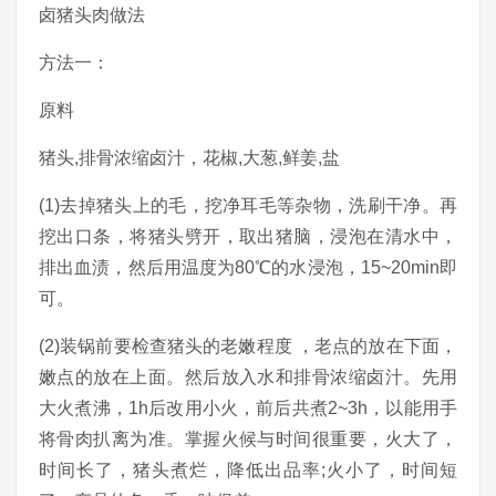
卤猪头肉做法
方法一：
原料
猪头,排骨浓缩卤汁，花椒,大葱,鲜姜,盐
(1)去掉猪头上的毛，挖净耳毛等杂物，洗刷干净。再
挖出口条，将猪头劈开，取出猪脑，浸泡在清水中，
排出血渍，然后用温度为80℃的水浸泡，15~20min即
可。
(2)装锅前要检查猪头的老嫩程度 ，老点的放在下面，
嫩点的放在上面。然后放入水和排骨浓缩卤汁。先用
大火煮沸，1h后改用小火，前后共煮2~3h，以能用手
将骨肉扒离为准。掌握火候与时间很重要，火大了，
时间长了，猪头煮烂，降低出品率;火小了，时间短