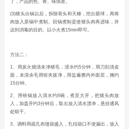
了，产品的色、香、味俱差。
(3)猪头出锅以后，拆除骨头和天梯，挖出眼球，再将
肉放入原锅中煮制。回锅煮制是使猪头肉再进味，并
达到消毒的目的。以小火煮15min即可。
方法二：
1、用炭火烧清未净猪毛，浸水约5分钟，用刀刮清皮
面，未清余毛用钳夹拔净，用盐遍擦内外面层，腌约
15分钟。
2、用铁锅放入清水约8碗，煮至大开，把猪头肉放
入，加盖开约3分钟后，取出放入清水漂净，悬挂通风
处晾干。
3、调料用疏孔布缝袋盛入，扎结袋口不使漏出，放入