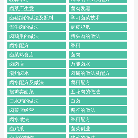
卤菜店生意
卤肉发黑
卤猪蹄的做法及配料
学习卤菜技术
酱牛肉的做法
虎皮鸡爪
卤鸡爪的做法
猪头肉的做法
卤水配方
香料
卤菜熟食店
卤肉
卤肉店
万能卤水
潮州卤水
卤鹅的做法及配方
卤水配方及做法
卤料配方
摆摊卖卤菜
五花肉的做法
口水鸡的做法
白卤
卤菜店经营
鸭脖的做法
卤水做法
香料配方
卤鸡爪
卤菜创业
卤水的制作
猪蹄的做法