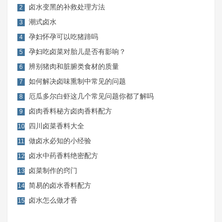
卤水变黑的补救处理方法
2
潮式卤水
3
孕妇怀孕可以吃猪蹄吗
4
孕妇吃卤菜对胎儿是否有影响？
5
辨别猪肉和脏腑类食材的质量
6
如何解决卤味熏制中常见的问题
7
厄瓜多尔白虾这几个常见问题你都了解吗
8
卤肉香料秘方卤肉香料配方
9
四川卤菜香料大全
10
做卤水必知的小经验
11
卤水中药香料绝密配方
12
卤菜制作的窍门
13
简易的卤水香料配方
14
卤水怎么做才香
15