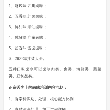
1、麻辣味 四川卤味；
2、五香味 红卤卤味；
3、鲜甜味 潮汕卤味；
4、咸鲜味 广东卤味；
5、酱香味 酱卤卤味；
6、28种凉拌菜大全。
五种口味卤水可以卤制肉类、禽类、海鲜类、蔬菜
类、豆制品类。
正宗舌尖上的卤味培训内容包括：
1、香辛料识别、处理、核心配方比例
2、食材清洗处理，加工过程详解