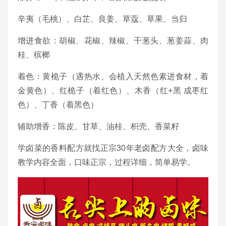
辛夷（毛桃）、白芷、良姜、草蔻、草果、当归
增进食欲：胡椒、花椒、辣椒、干葱头、葱姜蒜、肉
桂、槟榔
着色：黄桅子（遇热水、会植入天然色素进食材，着
金黄色）、红桅子（着红色）、木香（红+黑 成枣红
色）、丁香（着黑色）
辅助增香：陈皮、甘草、油桂、枳壳、香菜籽
学卤菜的香料配方就找正宗30年老卤配方大全，卤味
教学内容全面，口味正宗，过程详细，简单易学。