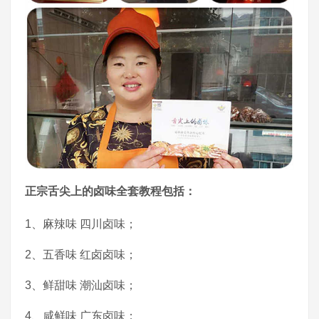
正宗舌尖上的卤味全套教程包括：
1、麻辣味 四川卤味；
2、五香味 红卤卤味；
3、鲜甜味 潮汕卤味；
4、咸鲜味 广东卤味；