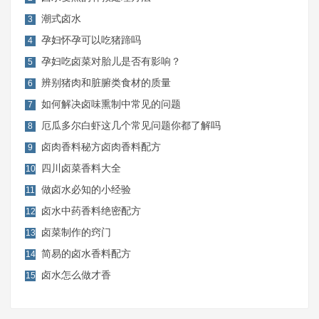
潮式卤水
3
孕妇怀孕可以吃猪蹄吗
4
孕妇吃卤菜对胎儿是否有影响？
5
辨别猪肉和脏腑类食材的质量
6
如何解决卤味熏制中常见的问题
7
厄瓜多尔白虾这几个常见问题你都了解吗
8
卤肉香料秘方卤肉香料配方
9
四川卤菜香料大全
10
做卤水必知的小经验
11
卤水中药香料绝密配方
12
卤菜制作的窍门
13
简易的卤水香料配方
14
卤水怎么做才香
15