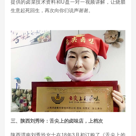
提供的卤菜技术资料和U盘一对一视频讲解，让烧腊
生意起死回生，再次向你们说声谢谢。
三、陕西刘秀玲：舌尖上的卤味店，上档次
陕西渭南刘秀玲女士在18年3月初订购了《舌尖上的