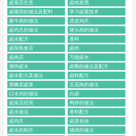
卤菜店生意
卤肉发黑
卤猪蹄的做法及配料
学习卤菜技术
酱牛肉的做法
虎皮鸡爪
卤鸡爪的做法
猪头肉的做法
卤水配方
香料
卤菜熟食店
卤肉
卤肉店
万能卤水
潮州卤水
卤鹅的做法及配方
卤水配方及做法
卤料配方
摆摊卖卤菜
五花肉的做法
口水鸡的做法
白卤
卤菜店经营
鸭脖的做法
卤水做法
香料配方
卤鸡爪
卤菜创业
卤水的制作
猪蹄的做法