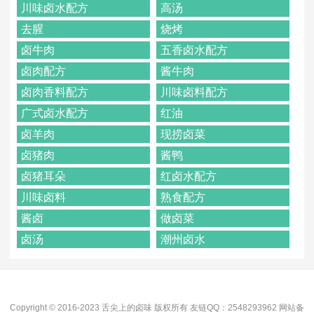
川味卤水配方
高汤
去腥
烧烤
卤牛肉
五香卤水配方
卤肉配方
酱牛肉
卤肉香料配方
川味卤料配方
广式卤水配方
红油
卤羊肉
现捞卤菜
卤猪肉
酱鸭
卤猪耳朵
红卤水配方
川味卤料
熟食配方
酱卤
做卤菜
卤汤
潮州卤水
Copyright © 2016-2023 舌尖上的卤味 版权所有 友链QQ：2548293962 网站备