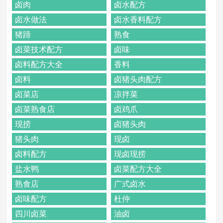
卤肉
卤水配方
卤水做法
卤水香料配方
猪蹄
熟食
卤菜技术配方
卤味
卤料配方大全
香料
卤料
卤猪头肉配方
卤菜店
凉拌菜
卤菜熟食店
卤鸡爪
现捞
卤猪头肉
猪头肉
现卤
卤料配方
现卤现捞
盐水鸭
卤菜配方大全
熟食店
广式卤水
卤味配方
杜仲
四川卤菜
油卤