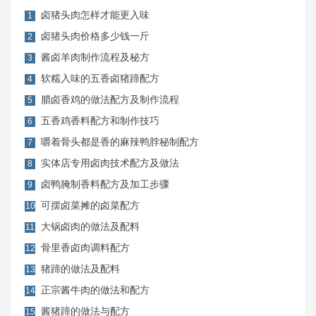
卤猪头肉怎样才能更入味
1
卤猪头肉价格多少钱一斤
2
酱卤羊肉制作流程及秘方
3
软糯入味的五香卤猪蹄配方
4
腊卤香鸡的做法配方及制作流程
5
五香鸡香料配方和制作技巧
6
嚼着骨头都是香的麻辣鸭脖秘制配方
7
实体店专用卤肉技术配方及做法
8
卤鸭腌制香料配方及加工步骤
9
可摆卤菜摊的卤菜配方
10
大锅卤肉的做法及配料
11
骨里香卤肉调料配方
12
猪蹄的做法及配料
13
正宗酱牛肉的做法和配方
14
酱猪蹄的做法与配方
15