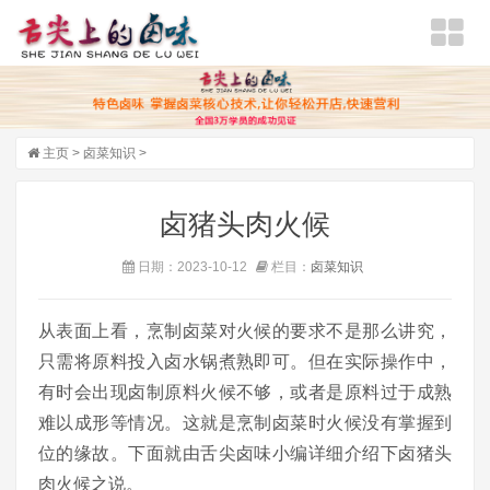
主页
>
卤菜知识
>
卤猪头肉火候
日期：2023-10-12
栏目：
卤菜知识
从表面上看，烹制卤菜对火候的要求不是那么讲究，
只需将原料投入卤水锅煮熟即可。但在实际操作中，
有时会出现卤制原料火候不够，或者是原料过于成熟
难以成形等情况。这就是烹制卤菜时火候没有掌握到
位的缘故。下面就由舌尖卤味小编详细介绍下卤猪头
肉火候之说。