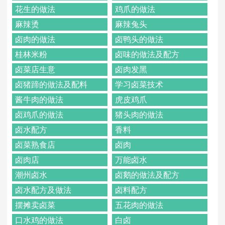
花生的做法
鸡爪的做法
麻辣烫
麻辣兔头
卤肉的做法
卤鸭头的做法
桂林米粉
卤味的做法及配方
卤菜店生意
卤肉发黑
卤猪蹄的做法及配料
学习卤菜技术
酱牛肉的做法
虎皮鸡爪
卤鸡爪的做法
猪头肉的做法
卤水配方
香料
卤菜熟食店
卤肉
卤肉店
万能卤水
潮州卤水
卤鹅的做法及配方
卤水配方及做法
卤料配方
摆摊卖卤菜
五花肉的做法
口水鸡的做法
白卤