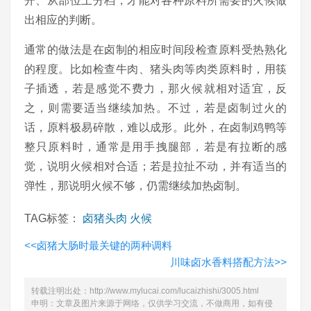
开、从部位上分档，才能对各种原料所需要的火候做
出相应的判断。
通常的做法是在卤制的相应时间段检查原料受热熟化
的程度。比如检查牛肉、猪头肉等肉类原料时，用筷
子插透，若是感觉不费力，那火候就相对适宜，反
之，则需要适当继续加热。不过，若是卤制过火的
话，原料极易碎散，难以成形。此外，在卤制鸡鸭等
整只原料时，通常是用手拽腿部，若是有拉断的感
觉，说明火候相对合适；若是拉扯不动，并有适当的
弹性，那说明火候不够，仍需继续加热卤制。
TAG标签：
卤猪头肉
火候
<<
卤猪大肠时最关键的两种调料
川味卤水香料搭配方法
>>
转载注明出处：
http://www.mylucai.com/lucaizhishi/3005.html
申明：文章及图片来源于网络，仅供学习交流，不做商用，如有侵