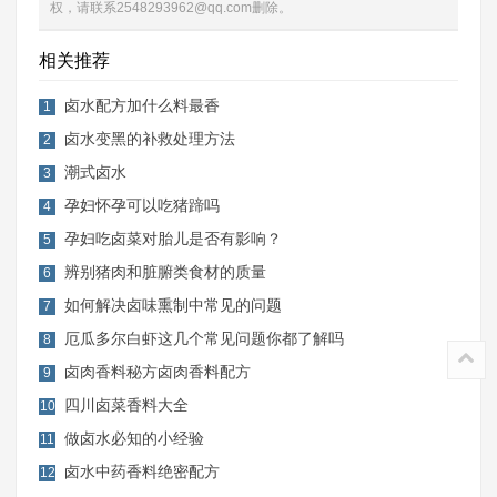
权，请联系2548293962@qq.com删除。
相关推荐
卤水配方加什么料最香
1
卤水变黑的补救处理方法
2
潮式卤水
3
孕妇怀孕可以吃猪蹄吗
4
孕妇吃卤菜对胎儿是否有影响？
5
辨别猪肉和脏腑类食材的质量
6
如何解决卤味熏制中常见的问题
7
厄瓜多尔白虾这几个常见问题你都了解吗
8
卤肉香料秘方卤肉香料配方
9
四川卤菜香料大全
10
做卤水必知的小经验
11
卤水中药香料绝密配方
12